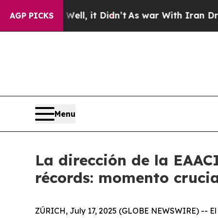
40%. Well, it Didn’t
As war With Iran Drove oil
AGP PICKS
Menu
La dirección de la EAACI
récords: momento crucia
ZÚRICH, July 17, 2025 (GLOBE NEWSWIRE) -- El C