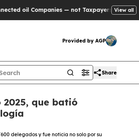
d oil Companies — not Taxpayers — the Chance to 
View all
Provided by AGP
Share
o 2025, que batió
logía
00 delegados y fue noticia no solo por su