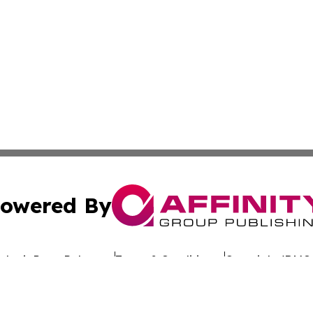
owered By
ubmit Press Release
Terms & Conditions
Copyright/DMCA
s Inc. dba Affinity Group Publishing & Switzerland Weekly