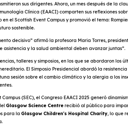
smitieron sus dirigentes. Ahora, un mes después de la cla
munología Clínica (EAACI) comparten sus reflexiones sob
junio en el Scottish Event Campus y promovió el tema: Romp
uturo sostenible.
nto decisivo” afirmó la profesora Maria Torres, preside
de asistencia y la salud ambiental deben avanzar juntas”.
ncias, talleres y simposios, en los que se abordaron los 
reditario. El Simposio Presidencial abordó la resistencia
una sesión sobre el cambio climático y la alergia a los in
entes.
nt Campus (SEC), el Congreso EAACI 2025 generó dinamismo
el
Glasgow Science Centre
recibió al público para impar
s para la
Glasgow Children's Hospital Charity
, lo que 
a.