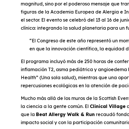
magnitud, sino por el poderoso mensaje que tran
figuras de la Academia Europea de Alergia e In
el sector. El evento se celebró del 13 al 16 de 
clínica: integrando la salud planetaria para un f
“El Congreso de este año representó un mome
en que la innovación científica, la equidad 
El programa incluyó más de 250 horas de confere
inflamación T2, asma pediátrica y angioedema he
Health” (Una sola salud), mientras que una oport
repercusiones ecológicas en la atención de paci
Mucho más allá de los muros de la Scottish Eve
la ciencia a la gente común. El
Clinical Village
d
que la
Beat Allergy Walk & Run
recaudó fondo
impacto social y con la participación comunitari